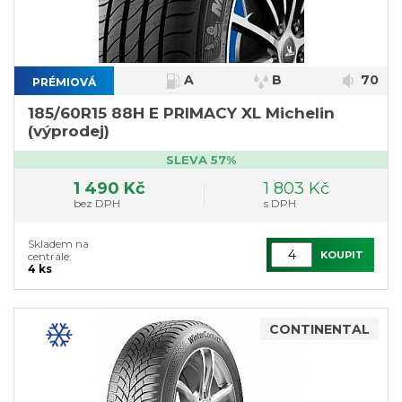
A
B
70
PRÉMIOVÁ
}
185/60R15 88H E PRIMACY XL Michelin
(výprodej)
SLEVA 57%
1 490 Kč
1 803 Kč
bez DPH
s DPH
Skladem na
KOUPIT
centrále:
4 ks
CONTINENTAL