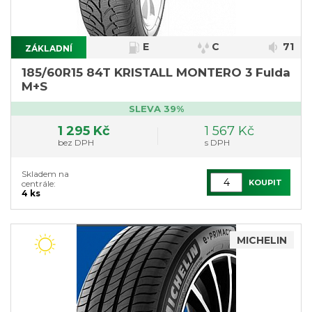
E
C
71
ZÁKLADNÍ
}
185/60R15 84T KRISTALL MONTERO 3 Fulda
M+S
SLEVA 39%
1 295 Kč
1 567 Kč
bez DPH
s DPH
Skladem na
KOUPIT
centrále:
4 ks
MICHELIN