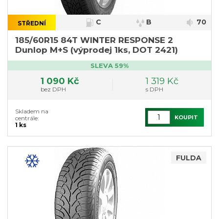
C
B
70
STŘEDNÍ
}
185/60R15 84T WINTER RESPONSE 2
Dunlop M+S (výprodej 1ks, DOT 2421)
SLEVA 59%
1 090 Kč
1 319 Kč
bez DPH
s DPH
Skladem na
KOUPIT
centrále:
1 ks
FULDA