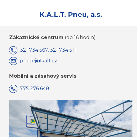
K.A.L.T. Pneu, a.s.
Zákaznické centrum
(do 16 hodin)
321 734 567, 321 734 511
prodej@kalt.cz
Mobilní a zásahový servis
775 276 648
KOMPLETNÍ KONTAKTY JSOU ZDE