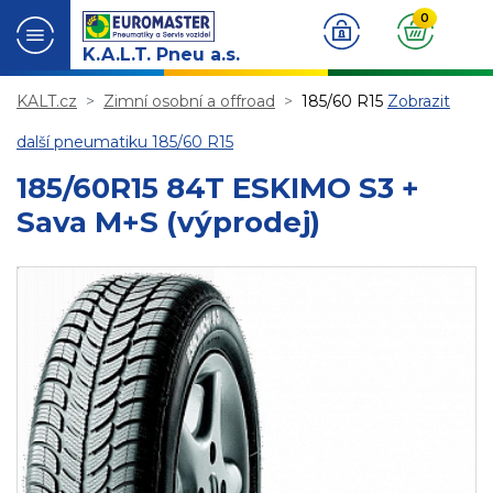
0
K.A.L.T. Pneu a.s.
KALT.cz
Zimní osobní a offroad
185/60 R15
Zobrazit
další pneumatiku 185/60 R15
185/60R15 84T ESKIMO S3 +
Sava M+S (výprodej)