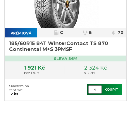
C
B
70
PRÉMIOVÁ
}
185/60R15 84T WinterContact TS 870
Continental M+S 3PMSF
SLEVA 36%
1 921 Kč
2 324 Kč
bez DPH
s DPH
Skladem na
KOUPIT
centrále:
12 ks