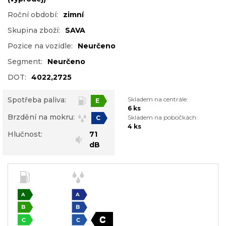
Roční období:
zimní
Skupina zboží:
SAVA
Pozice na vozidle:
Neurčeno
Segment:
Neurčeno
DOT:
4022,2725
Spotřeba paliva:
Skladem na centrále:
E
6 ks
Brzdění na mokru:
Skladem na pobočkách:
C
4 ks
Hlučnost:
71
dB