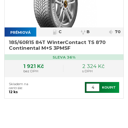
C
B
70
PRÉMIOVÁ
}
185/60R15 84T WinterContact TS 870
Continental M+S 3PMSF
SLEVA 36%
1 921 Kč
2 324 Kč
bez DPH
s DPH
Skladem na
KOUPIT
centrále:
12 ks