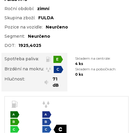
Roční období:
zimní
Skupina zboží:
FULDA
Pozice na vozidle:
Neurčeno
Segment:
Neurčeno
DOT:
1925,4025
Spotřeba paliva:
Skladem na centrále:
E
4 ks
Brzdění na mokru:
Skladem na pobočkách:
C
0 ks
Hlučnost:
71
dB