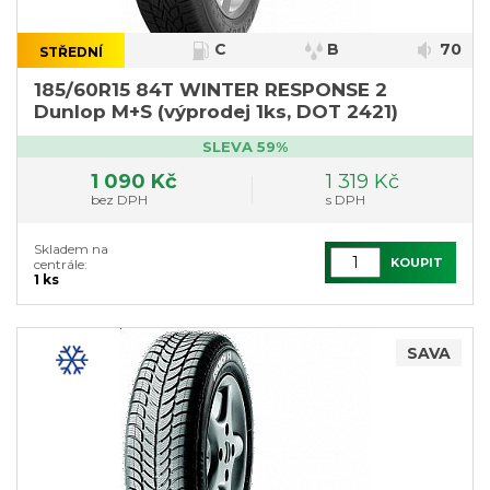
C
B
70
STŘEDNÍ
}
185/60R15 84T WINTER RESPONSE 2
Dunlop M+S (výprodej 1ks, DOT 2421)
SLEVA 59%
1 090 Kč
1 319 Kč
bez DPH
s DPH
Skladem na
KOUPIT
centrále:
1 ks
SAVA