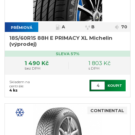
A
B
70
PRÉMIOVÁ
}
185/60R15 88H E PRIMACY XL Michelin
(výprodej)
SLEVA 57%
1 490 Kč
1 803 Kč
bez DPH
s DPH
Skladem na
KOUPIT
centrále:
4 ks
CONTINENTAL