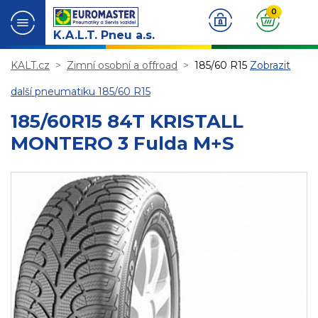
0
K.A.L.T. Pneu a.s.
KALT.cz
Zimní osobní a offroad
185/60 R15
Zobrazit
další pneumatiku 185/60 R15
185/60R15 84T KRISTALL
MONTERO 3 Fulda M+S