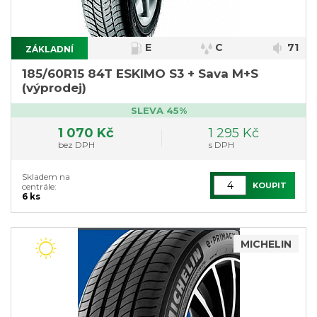
E
C
71
ZÁKLADNÍ
}
185/60R15 84T ESKIMO S3 + Sava M+S
(výprodej)
SLEVA 45%
1 070 Kč
1 295 Kč
bez DPH
s DPH
Skladem na
KOUPIT
centrále:
6 ks
MICHELIN