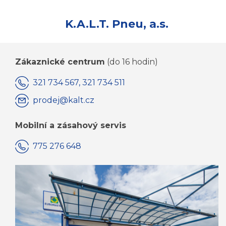
K.A.L.T. Pneu, a.s.
Zákaznické centrum
(do 16 hodin)
321 734 567, 321 734 511
prodej@kalt.cz
Mobilní a zásahový servis
775 276 648
KOMPLETNÍ KONTAKTY JSOU ZDE