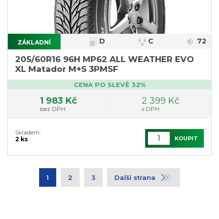
D
C
72
ZÁKLADNÍ
205/60R16 96H MP62 ALL WEATHER EVO
XL Matador M+S 3PMSF
CENA PO SLEVĚ 32%
1 983 Kč
2 399 Kč
bez DPH
s DPH
Skladem:
KOUPIT
2 ks
1
2
3
Další strana