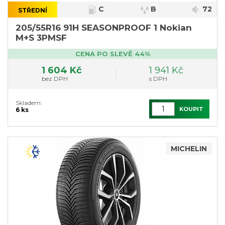
C
B
72
STŘEDNÍ
205/55R16 91H SEASONPROOF 1 Nokian
M+S 3PMSF
CENA PO SLEVĚ 44%
1 604 Kč
1 941 Kč
bez DPH
s DPH
Skladem:
KOUPIT
6 ks
MICHELIN