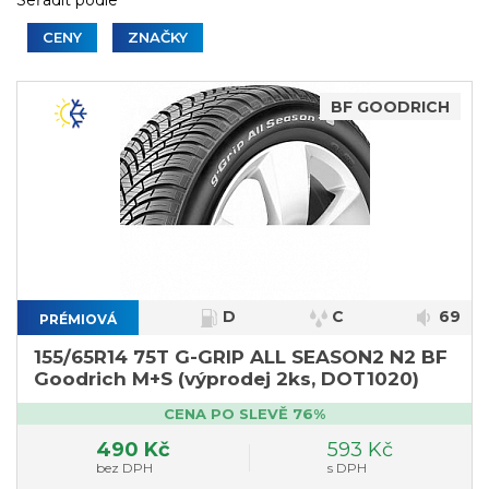
Seřadit podle
CENY
ZNAČKY
BF GOODRICH
D
C
69
PRÉMIOVÁ
155/65R14 75T G-GRIP ALL SEASON2 N2 BF
Goodrich M+S (výprodej 2ks, DOT1020)
CENA PO SLEVĚ 76%
490 Kč
593 Kč
bez DPH
s DPH