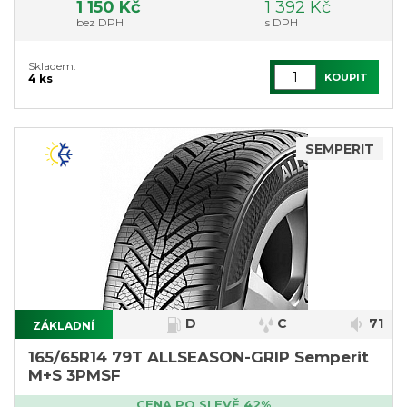
1 150 Kč
1 392 Kč
bez DPH
s DPH
Skladem:
KOUPIT
4 ks
SEMPERIT
D
C
71
ZÁKLADNÍ
165/65R14 79T ALLSEASON-GRIP Semperit
M+S 3PMSF
CENA PO SLEVĚ 42%