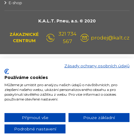
E-shop
K.A.L.T. Pneu, a.s. © 2020
321 734
ZÁKAZNICKÉ
prodej@kalt.cz
CENTRUM
567
Zásady ochrany osobních údajů
Používáme cookies
Můžeme je umístit pro analýzu našich údajů o návštěvnících, pro
zlepšení našeho webu, ukázání personalizovaného obsahu a pro
poskytnutí skvělého zážitku z webu. Pro více informací o cookies
používáme otevřené nastavení.
Přijmout vše
Pouze základní
Podrobné nastavení