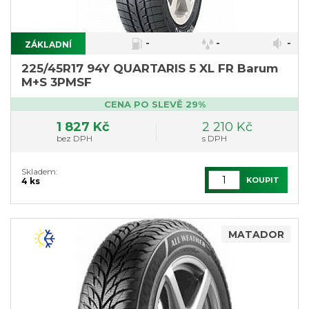
-
-
-
ZÁKLADNÍ
225/45R17 94Y QUARTARIS 5 XL FR Barum
M+S 3PMSF
CENA PO SLEVĚ 29%
1 827 Kč
2 210 Kč
bez DPH
s DPH
Skladem:
KOUPIT
4 ks
MATADOR