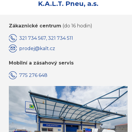
K.A.L.T. Pneu, a.s.
Zákaznické centrum
(do 16 hodin)
321 734 567, 321 734 511
prodej@kalt.cz
Mobilní a zásahový servis
775 276 648
KOMPLETNÍ KONTAKTY JSOU ZDE