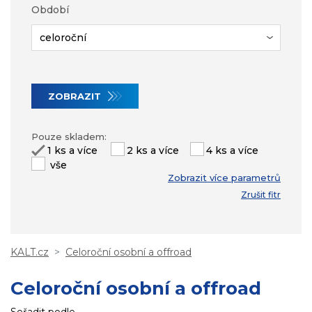
Období
ZOBRAZIT
Pouze skladem:
1 ks a více
2 ks a více
4 ks a více
vše
Zrušit fitr
KALT.cz
Celoroční osobní a offroad
Celoroční osobní a offroad