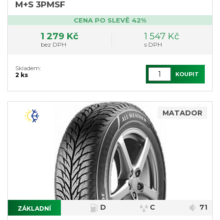
M+S 3PMSF
CENA PO SLEVĚ 42%
1 279 Kč
1 547 Kč
bez DPH
s DPH
Skladem:
KOUPIT
2 ks
MATADOR
D
C
71
ZÁKLADNÍ