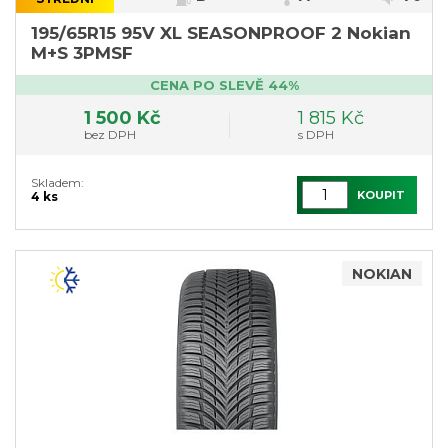
195/65R15 95V XL SEASONPROOF 2 Nokian
M+S 3PMSF
CENA PO SLEVĚ 44%
1 500 Kč
1 815 Kč
bez DPH
s DPH
Skladem:
KOUPIT
4 ks
NOKIAN