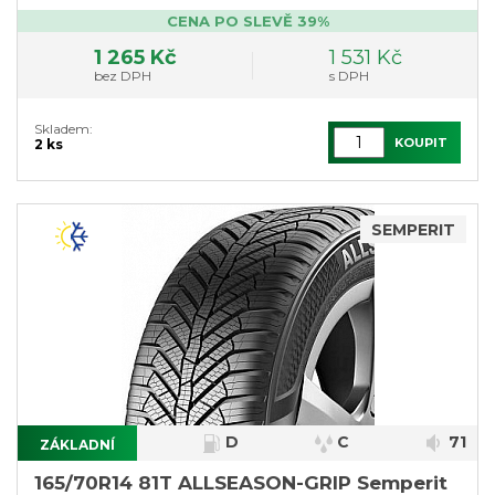
CENA PO SLEVĚ 39%
1 265 Kč
1 531 Kč
bez DPH
s DPH
Skladem:
KOUPIT
2 ks
SEMPERIT
D
C
71
ZÁKLADNÍ
165/70R14 81T ALLSEASON-GRIP Semperit