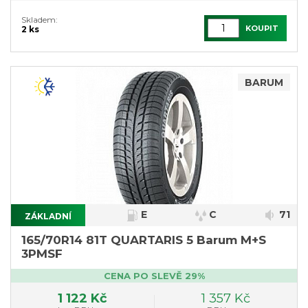
Skladem:
KOUPIT
2 ks
BARUM
E
C
71
ZÁKLADNÍ
165/70R14 81T QUARTARIS 5 Barum M+S
3PMSF
CENA PO SLEVĚ 29%
1 122 Kč
1 357 Kč