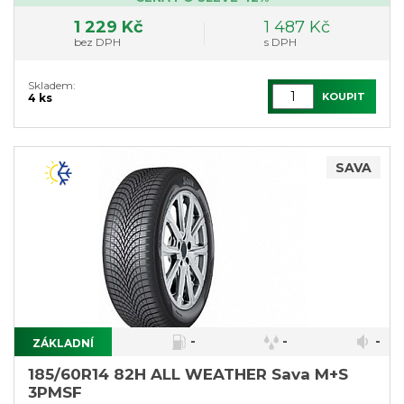
1 229 Kč
1 487 Kč
bez DPH
s DPH
Skladem:
KOUPIT
4 ks
SAVA
-
-
-
ZÁKLADNÍ
185/60R14 82H ALL WEATHER Sava M+S
3PMSF