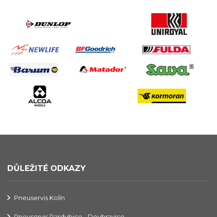
DŮLEŽITÉ ODKAZY
Pneuservis Kolín
Pneuservis Pardubice - Doubravice