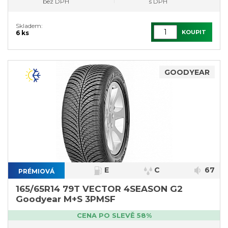
bez DPH
s DPH
Skladem:
KOUPIT
6 ks
GOODYEAR
E
C
67
PRÉMIOVÁ
165/65R14 79T VECTOR 4SEASON G2
Goodyear M+S 3PMSF
CENA PO SLEVĚ 58%