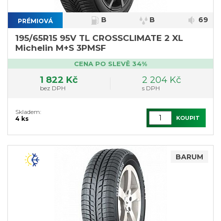
B
B
69
PRÉMIOVÁ
195/65R15 95V TL CROSSCLIMATE 2 XL
Michelin M+S 3PMSF
CENA PO SLEVĚ 34%
1 822 Kč
2 204 Kč
bez DPH
s DPH
Skladem:
KOUPIT
4 ks
BARUM