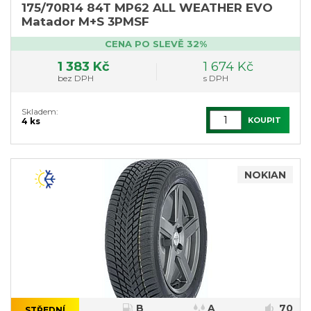
175/70R14 84T MP62 ALL WEATHER EVO
Matador M+S 3PMSF
CENA PO SLEVĚ 32%
1 383 Kč
1 674 Kč
bez DPH
s DPH
Skladem:
KOUPIT
4 ks
NOKIAN
B
A
70
STŘEDNÍ