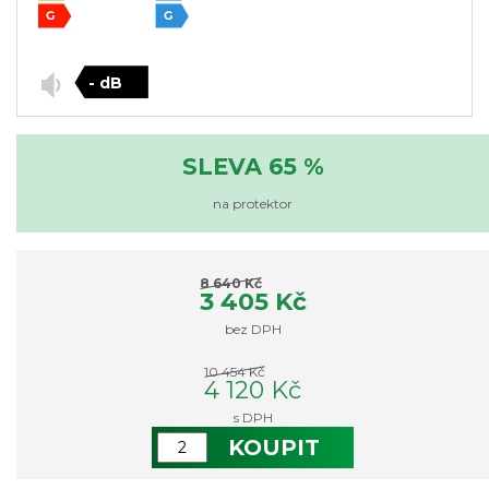
- dB
SLEVA 65 %
na protektor
8 640 Kč
3 405 Kč
bez DPH
10 454 Kč
4 120 Kč
s DPH
KOUPIT