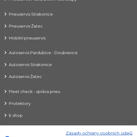
Pneuservis Strakonice
Pneuservis Žatec
Mobilní pneuservis
Autoservis Pardubice - Doubravice
Autoservis Strakonice
Autoservis Žatec
Fleet check - správa pneu
Protektory
E-shop
Zásady ochrany osobních údajů
K.A.L.T. Pneu, a.s. © 2020