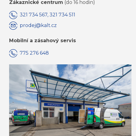
Zákaznické centrum
(do 16 hodin)
321 734 567, 321 734 511
prodej@kalt.cz
Mobilní a zásahový servis
775 276 648
KOMPLETNÍ KONTAKTY JSOU ZDE