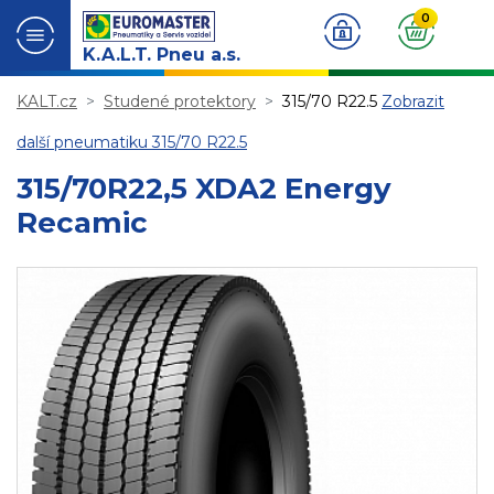
0
K.A.L.T. Pneu a.s.
KALT.cz
Studené protektory
315/70 R22.5
Zobrazit
další pneumatiku 315/70 R22.5
315/70R22,5 XDA2 Energy
Recamic