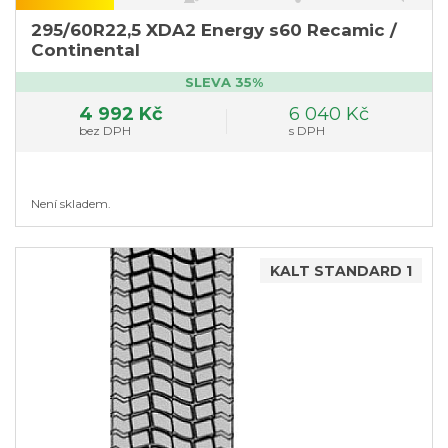
}
295/60R22,5 XDA2 Energy s60 Recamic /
Continental
SLEVA 35%
4 992 Kč
6 040 Kč
bez DPH
s DPH
Není skladem.
KALT STANDARD 1