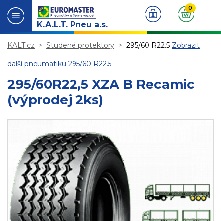
0
K.A.L.T. Pneu a.s.
KALT.cz
Studené protektory
295/60 R22.5
Zobrazit
další pneumatiku 295/60 R22.5
295/60R22,5 XZA B Recamic
(výprodej 2ks)