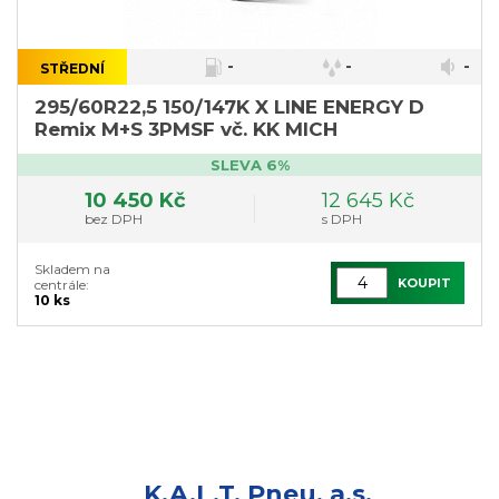
-
-
-
STŘEDNÍ
}
295/60R22,5 150/147K X LINE ENERGY D
Remix M+S 3PMSF vč. KK MICH
SLEVA 6%
10 450 Kč
12 645 Kč
bez DPH
s DPH
Skladem na
KOUPIT
centrále:
10 ks
K.A.L.T. Pneu, a.s.