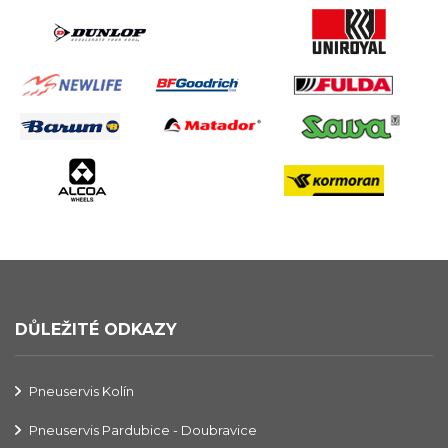
DŮLEŽITÉ ODKAZY
Pneuservis Kolín
Pneuservis Pardubice - Doubravice