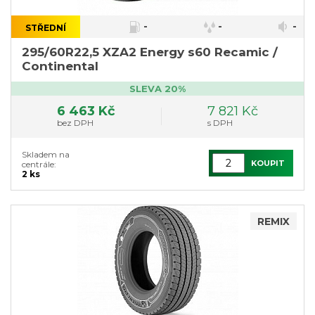
-
-
-
STŘEDNÍ
}
295/60R22,5 XZA2 Energy s60 Recamic /
Continental
SLEVA 20%
6 463 Kč
7 821 Kč
bez DPH
s DPH
Skladem na
KOUPIT
centrále:
2 ks
REMIX