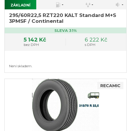
-
-
-
ZÁKLADNÍ
}
295/60R22,5 RZT220 KALT Standard M+S
3PMSF / Continental
SLEVA 31%
5 142 Kč
6 222 Kč
bez DPH
s DPH
Není skladem.
RECAMIC