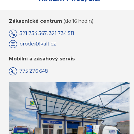
Zákaznické centrum
(do 16 hodin)
321 734 567, 321 734 511
prodej@kalt.cz
Mobilní a zásahový servis
775 276 648
KOMPLETNÍ KONTAKTY JSOU ZDE