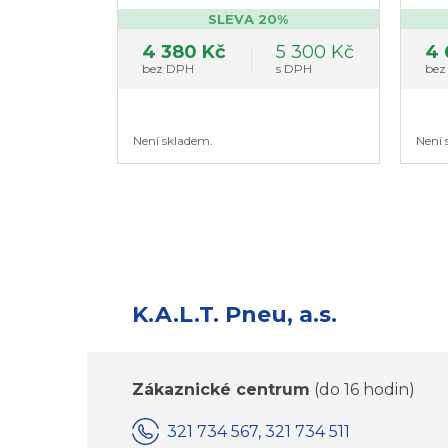
SLEVA 20%
4 380 Kč
5 300 Kč
4 
bez DPH
s DPH
bez
Není skladem.
Není 
K.A.L.T. Pneu, a.s.
Zákaznické centrum
(do 16 hodin)
321 734 567, 321 734 511