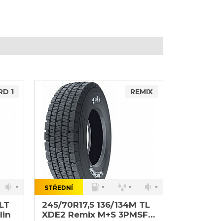
D 1
REMIX
-
-
-
-
STŘEDNÍ
}
LT
245/70R17,5 136/134M TL
lin
XDE2 Remix M+S 3PMSF /