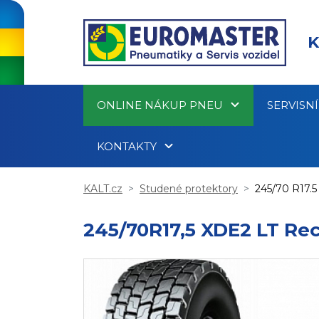
K
ONLINE NÁKUP PNEU
SERVISN
KONTAKTY
KALT.cz
Studené protektory
245/70 R17.5
245/70R17,5 XDE2 LT Re