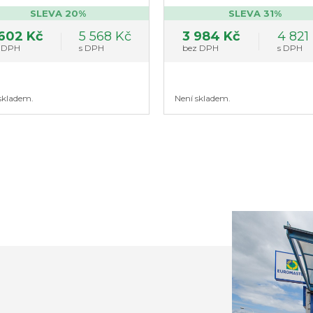
SLEVA 20%
SLEVA 31%
602 Kč
5 568 Kč
3 984 Kč
4 821
 DPH
s DPH
bez DPH
s DPH
skladem.
Není skladem.