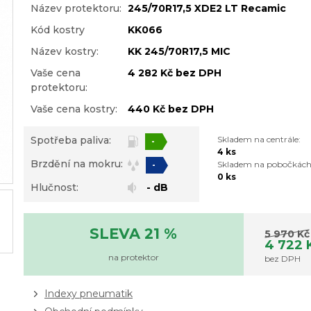
Název protektoru:
245/70R17,5 XDE2 LT Recamic
Kód kostry
KK066
Název kostry:
KK 245/70R17,5 MIC
Vaše cena
4 282 Kč bez DPH
protektoru:
Vaše cena kostry:
440 Kč bez DPH
Spotřeba paliva:
Skladem na centrále:
-
4 ks
Brzdění na mokru:
Skladem na pobočkách
-
0 ks
Hlučnost:
- dB
SLEVA 21 %
5 970 Kč
4 722 
na protektor
bez DPH
Indexy pneumatik