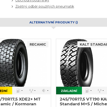
Obchodní podmínky
Zpětný odběr použitých pneumatik
ALTERNATIVNÍ PRODUKTY ()
RECAMIC
KALT STANDAR
-
-
-
-
-
EDNÍ
ZÁKLADNÍ
}
/70R17,5 XDE2+ MT
245/70R17,5 VT190 KA
amic / Kormoran
Standard M+S / Miche