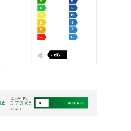
- dB
:
7 224 Kč
Kč
5 713 Kč
KOUPIT
s DPH