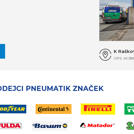
K Raškov
GPS: 49.58
ODEJCI PNEUMATIK ZNAČEK