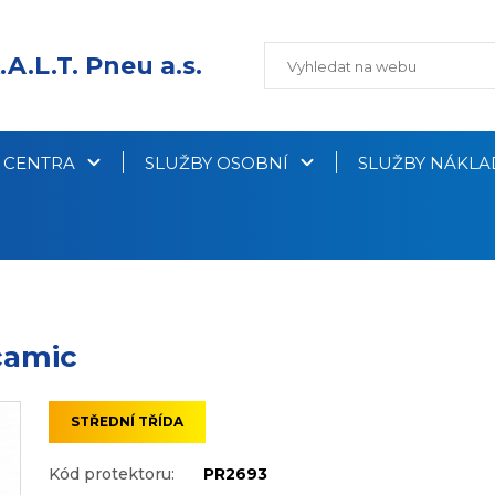
.A.L.T. Pneu a.s.
Í CENTRA
SLUŽBY OSOBNÍ
SLUŽBY NÁKLA
camic
STŘEDNÍ TŘÍDA
Kód protektoru:
PR2693