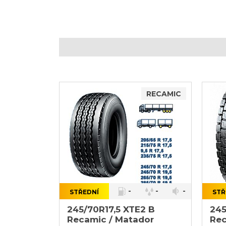
RECAMIC
-
-
-
STŘEDNÍ
STŘ
}
}
245/70R17,5 XTE2 B
245
Recamic / Matador
Rec