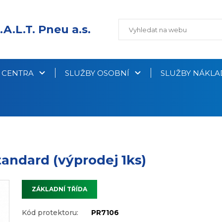
.A.L.T. Pneu a.s.
Í CENTRA
SLUŽBY OSOBNÍ
SLUŽBY NÁKLA
andard (výprodej 1ks)
ZÁKLADNÍ TŘÍDA
Kód protektoru:
PR7106