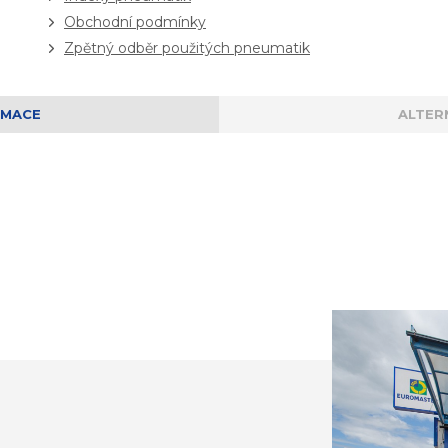
Obchodní podmínky
Zpětný odběr použitých pneumatik
RMACE
ALTER