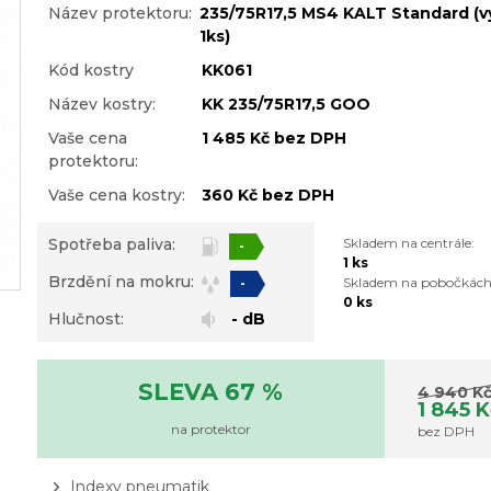
Název protektoru:
235/75R17,5 MS4 KALT Standard (v
1ks)
Kód kostry
KK061
Název kostry:
KK 235/75R17,5 GOO
Vaše cena
1 485 Kč bez DPH
protektoru:
Vaše cena kostry:
360 Kč bez DPH
Spotřeba paliva:
Skladem na centrále:
-
1 ks
Brzdění na mokru:
Skladem na pobočkách
-
0 ks
Hlučnost:
- dB
SLEVA 67 %
4 940 K
1 845 
na protektor
bez DPH
Indexy pneumatik