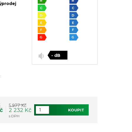
ýprodej
- dB
:
č
5 977 Kč
Kč
2 232 Kč
KOUPIT
s DPH