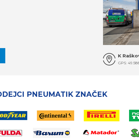
K Raškov
GPS: 49.58
ODEJCI PNEUMATIK ZNAČEK