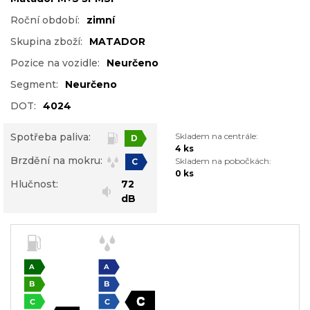
Roční období:
zimní
Skupina zboží:
MATADOR
Pozice na vozidle:
Neurčeno
Segment:
Neurčeno
DOT:
4024
Spotřeba paliva:
Skladem na centrále:
D
4 ks
Brzdění na mokru:
Skladem na pobočkách:
C
0 ks
Hlučnost:
72
dB