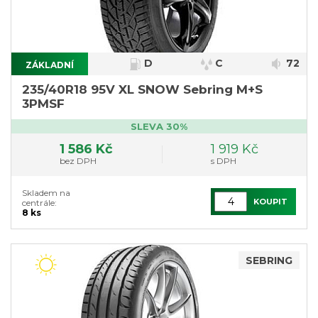
D
C
72
ZÁKLADNÍ
}
235/40R18 95V XL SNOW Sebring M+S
3PMSF
SLEVA 30%
1 586 Kč
1 919 Kč
bez DPH
s DPH
Skladem na
KOUPIT
centrále:
8 ks
SEBRING