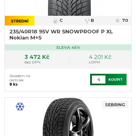
C
B
70
STŘEDNÍ
}
235/40R18 95V WR SNOWPROOF P XL
Nokian M+S
SLEVA 45%
3 472 Kč
4 201 Kč
bez DPH
s DPH
Skladem na
KOUPIT
centrále:
8 ks
SEBRING