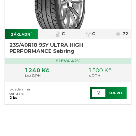
C
C
72
ZÁKLADNÍ
}
235/40R18 95Y ULTRA HIGH
PERFORMANCE Sebring
SLEVA 42%
1 240 Kč
1 500 Kč
bez DPH
s DPH
Skladem na
KOUPIT
centrále:
2 ks