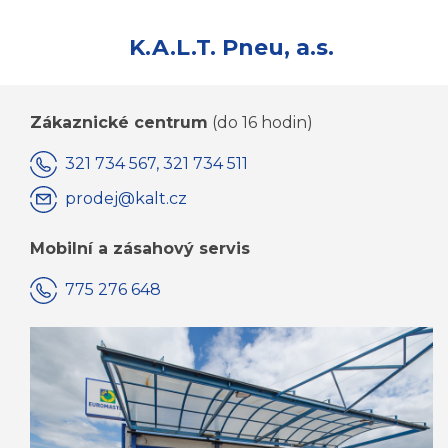
K.A.L.T. Pneu, a.s.
Zákaznické centrum
(do 16 hodin)
321 734 567, 321 734 511
prodej@kalt.cz
Mobilní a zásahový servis
775 276 648
KOMPLETNÍ KONTAKTY JSOU ZDE