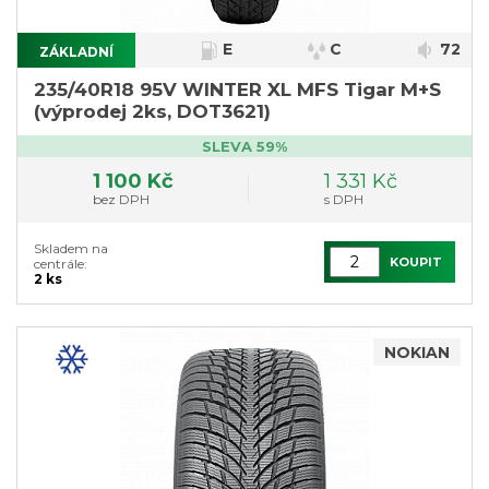
E
C
72
ZÁKLADNÍ
}
235/40R18 95V WINTER XL MFS Tigar M+S
(výprodej 2ks, DOT3621)
SLEVA 59%
1 100 Kč
1 331 Kč
bez DPH
s DPH
Skladem na
KOUPIT
centrále:
2 ks
NOKIAN