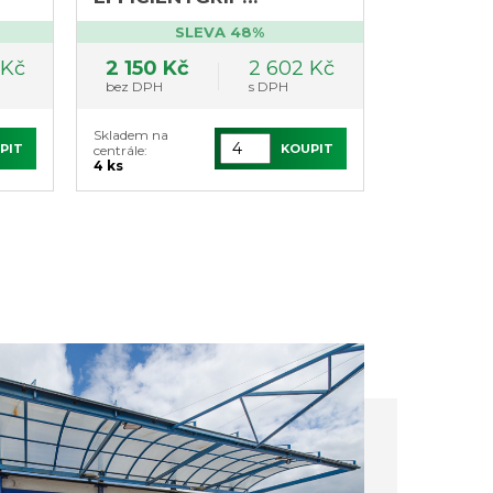
PERFORMANCE 2 XL
SLEVA 48%
Goodyear (výprodej 4ks,
DOT 1022)
 Kč
2 150 Kč
2 602 Kč
bez DPH
s DPH
Skladem na
PIT
KOUPIT
centrále:
4 ks