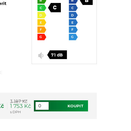
rit
71 dB
:
3 187 Kč
Kč
1 753 Kč
KOUPIT
s DPH