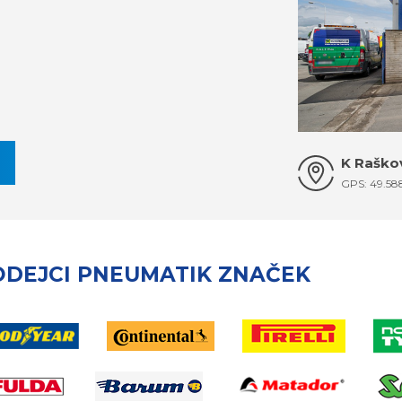
K Raškov
GPS: 49.58
ODEJCI PNEUMATIK ZNAČEK