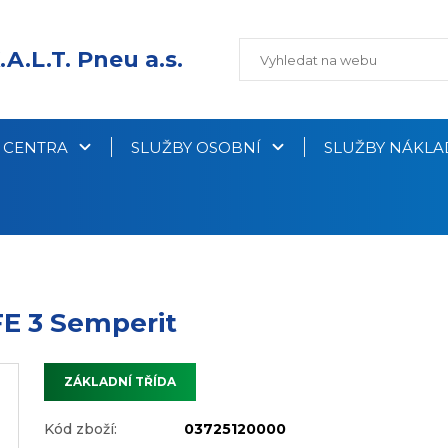
.A.L.T. Pneu a.s.
Í CENTRA
SLUŽBY OSOBNÍ
SLUŽBY NÁKLA
FE 3 Semperit
ZÁKLADNÍ TŘÍDA
Kód zboží:
03725120000