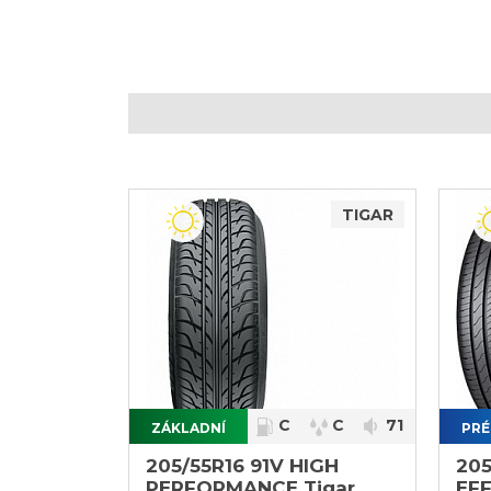
TIGAR
C
C
71
ZÁKLADNÍ
PRÉ
}
}
205/55R16 91V HIGH
205
PERFORMANCE Tigar
EFF