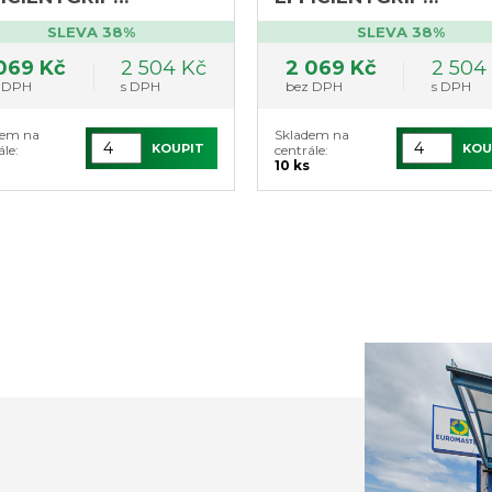
RFORMANCE 2
PERFORMANCE 2
SLEVA 38%
SLEVA 38%
odyear
Goodyear
069 Kč
2 504 Kč
2 069 Kč
2 504
 DPH
s DPH
bez DPH
s DPH
dem na
Skladem na
KOUPIT
KOU
ále:
centrále:
10 ks