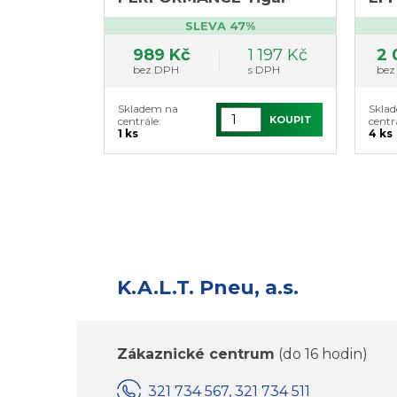
PE
SLEVA 47%
Go
989 Kč
1 197 Kč
2 
bez DPH
s DPH
bez
Skladem na
Skla
KOUPIT
centrále:
centr
1 ks
4 ks
K.A.L.T. Pneu, a.s.
Zákaznické centrum
(do 16 hodin)
321 734 567, 321 734 511