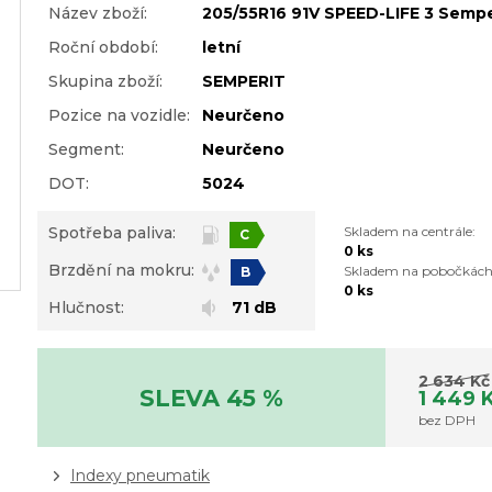
Název zboží:
205/55R16 91V SPEED-LIFE 3 Sempe
Roční období:
letní
Skupina zboží:
SEMPERIT
Pozice na vozidle:
Neurčeno
Segment:
Neurčeno
DOT:
5024
Spotřeba paliva:
Skladem na centrále:
C
0 ks
Brzdění na mokru:
Skladem na pobočkách
B
0 ks
Hlučnost:
71 dB
2 634 Kč
SLEVA 45 %
1 449 
bez DPH
Indexy pneumatik