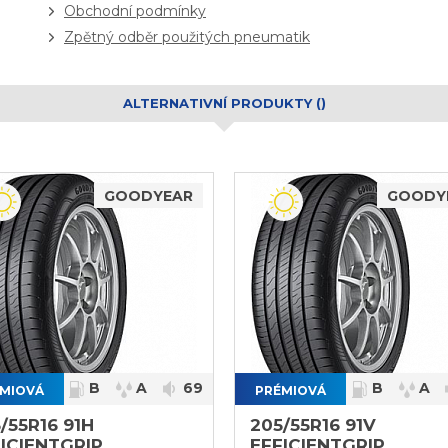
Obchodní podmínky
Zpětný odběr použitých pneumatik
ALTERNATIVNÍ PRODUKTY ()
GOODYEAR
GOODY
B
A
69
B
A
MIOVÁ
PRÉMIOVÁ
}
/55R16 91H
205/55R16 91V
ICIENTGRIP
EFFICIENTGRIP