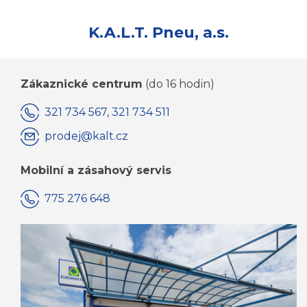
K.A.L.T. Pneu, a.s.
Zákaznické centrum
(do 16 hodin)
321 734 567, 321 734 511
prodej@kalt.cz
Mobilní a zásahový servis
775 276 648
KOMPLETNÍ KONTAKTY JSOU ZDE