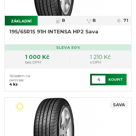
B
B
71
ZÁKLADNÍ
}
195/65R15 91H INTENSA HP2 Sava
SLEVA 50%
1 000 Kč
1 210 Kč
bez DPH
s DPH
Skladem na
KOUPIT
centrále:
4 ks
SAVA