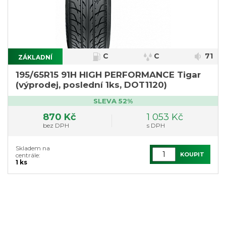
C
C
71
ZÁKLADNÍ
}
195/65R15 91H HIGH PERFORMANCE Tigar
(výprodej, poslední 1ks, DOT1120)
SLEVA 52%
870 Kč
1 053 Kč
bez DPH
s DPH
Skladem na
KOUPIT
centrále:
1 ks