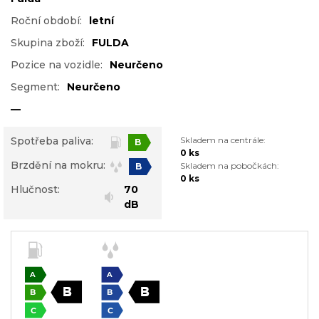
Roční období:
letní
Skupina zboží:
FULDA
Pozice na vozidle:
Neurčeno
Segment:
Neurčeno
—
Spotřeba paliva:
Skladem na centrále:
B
0 ks
Brzdění na mokru:
Skladem na pobočkách:
B
0 ks
Hlučnost:
70
dB