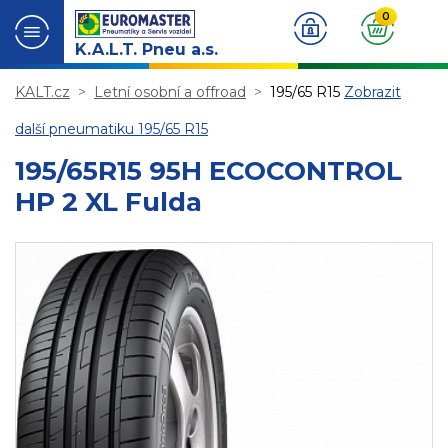
0
K.A.L.T. Pneu a.s.
KALT.cz
Letní osobní a offroad
195/65 R15
Zobrazit
další pneumatiku 195/65 R15
195/65R15 95H ECOCONTROL
HP 2 XL Fulda