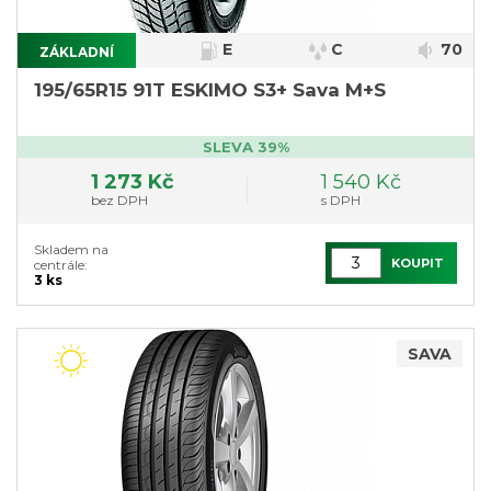
E
C
70
ZÁKLADNÍ
}
195/65R15 91T ESKIMO S3+ Sava M+S
SLEVA 39%
1 273 Kč
1 540 Kč
bez DPH
s DPH
Skladem na
KOUPIT
centrále:
3 ks
SAVA