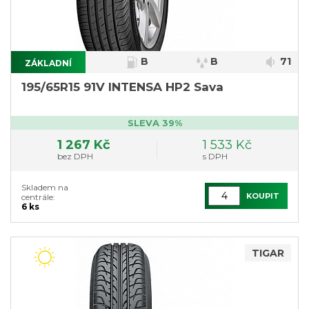
B
B
71
ZÁKLADNÍ
}
195/65R15 91V INTENSA HP2 Sava
SLEVA 39%
1 267 Kč
1 533 Kč
bez DPH
s DPH
Skladem na
KOUPIT
centrále:
6 ks
TIGAR