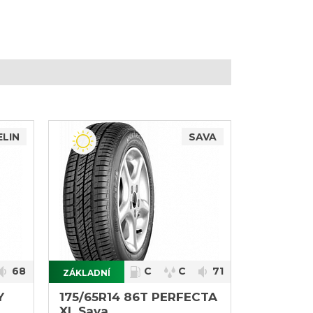
ELIN
SAVA
68
C
C
71
ZÁKLADNÍ
}
Y
175/65R14 86T PERFECTA
XL Sava