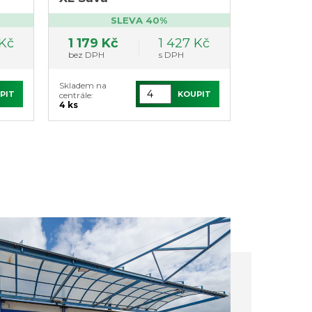
SLEVA 40%
 Kč
1 179 Kč
1 427 Kč
bez DPH
s DPH
Skladem na
PIT
KOUPIT
centrále:
4 ks