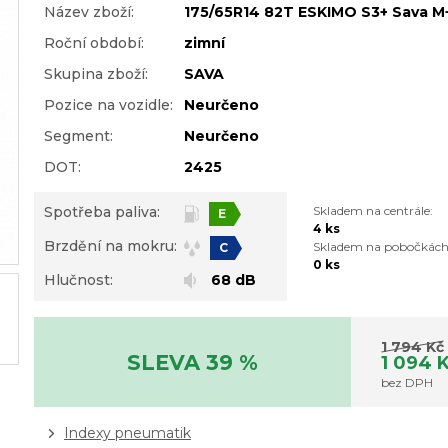
Název zboží:
175/65R14 82T ESKIMO S3+ Sava M
Roční období:
zimní
Skupina zboží:
SAVA
Pozice na vozidle:
Neurčeno
Segment:
Neurčeno
DOT:
2425
Spotřeba paliva:
Skladem na centrále:
E
4 ks
Brzdění na mokru:
Skladem na pobočkách
C
0 ks
Hlučnost:
68 dB
1 794 Kč
SLEVA 39 %
1 094 
bez DPH
Indexy pneumatik