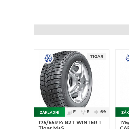
TIGAR
F
E
69
ZÁKLADNÍ
ZÁK
}
}
175/65R14 82T WINTER 1
175
Tigar M+S
CA