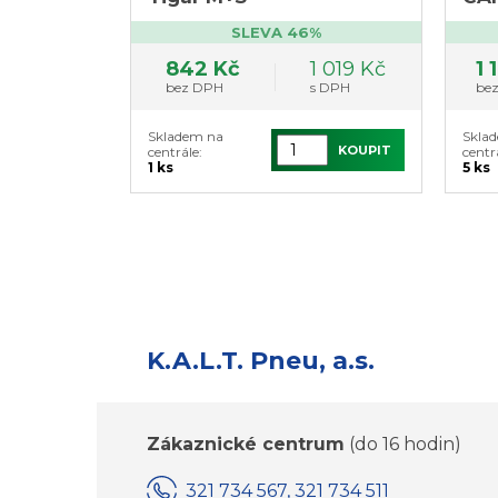
Tig
SLEVA 46%
DOT
842 Kč
1 019 Kč
1 
bez DPH
s DPH
be
Skladem na
Skla
KOUPIT
centrále:
centr
1 ks
5 ks
K.A.L.T. Pneu, a.s.
Zákaznické centrum
(do 16 hodin)
321 734 567, 321 734 511