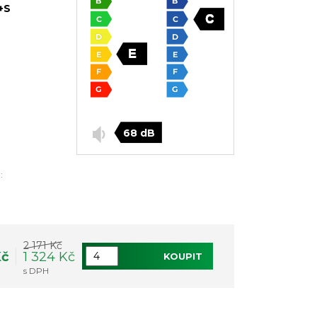
+S
68 dB
:
2 171 Kč
Kč
1 324 Kč
KOUPIT
s DPH