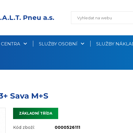
.A.L.T. Pneu a.s.
Í CENTRA
SLUŽBY OSOBNÍ
SLUŽBY NÁKLA
3+ Sava M+S
ZÁKLADNÍ TŘÍDA
Kód zboží:
0000526111