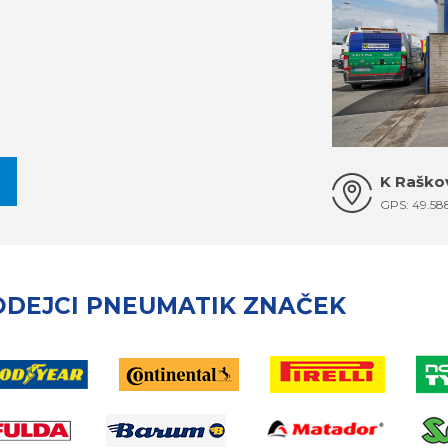
K Raškov
GPS: 49.58
ODEJCI PNEUMATIK ZNAČEK