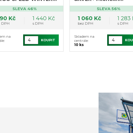
ar M+S (výprodej 5ks,
(výprodej 10ks,
SLEVA 46%
SLEVA 56%
 2621)
DOT0420)
190 Kč
1 440 Kč
1 060 Kč
1 283
z DPH
s DPH
bez DPH
s DPH
dem na
Skladem na
KOUPIT
KOU
ále:
centrále:
10 ks