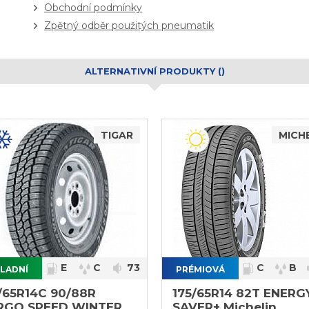
Obchodní podmínky
Zpětný odběr použitých pneumatik
ALTERNATIVNÍ PRODUKTY ()
TIGAR
MICH
E
C
73
C
B
LADNÍ
PRÉMIOVÁ
}
/65R14C 90/88R
175/65R14 82T ENERG
RGO SPEED WINTER
SAVER+ Michelin