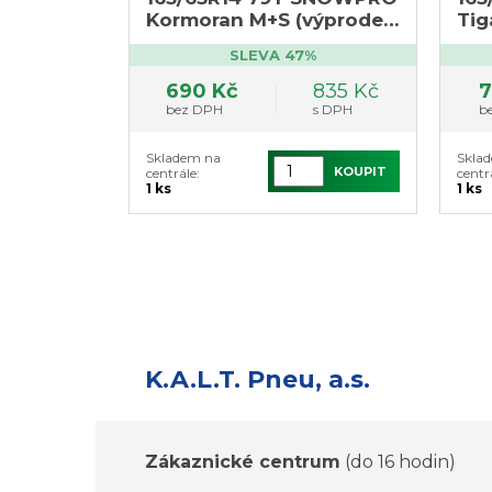
Kormoran M+S (výprodej
Tig
1ks, DOT3220)
SLEVA 47%
690 Kč
835 Kč
7
bez DPH
s DPH
b
Skladem na
Skla
KOUPIT
centrále:
centr
1 ks
1 ks
K.A.L.T. Pneu, a.s.
Zákaznické centrum
(do 16 hodin)