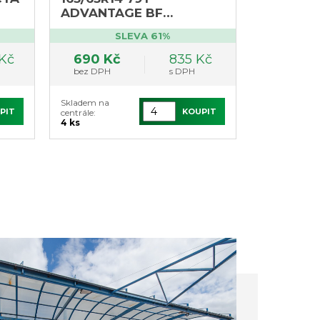
ADVANTAGE BF
Goodrich (výprodej 4ks,
SLEVA 61%
DOT3220)
 Kč
690 Kč
835 Kč
bez DPH
s DPH
Skladem na
PIT
KOUPIT
centrále:
4 ks