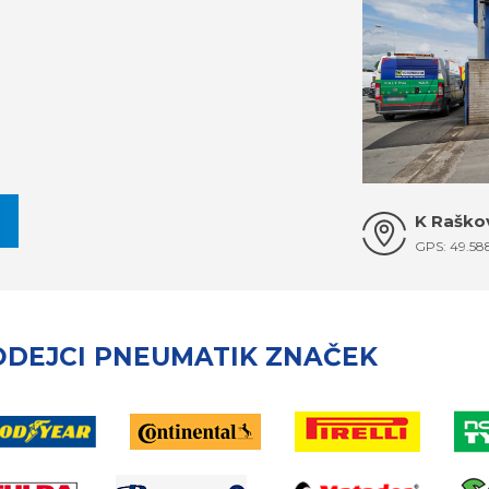
K Raškov
GPS: 49.58
ODEJCI PNEUMATIK ZNAČEK