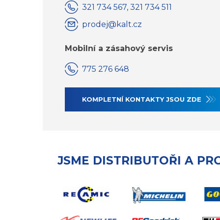
321 734 567, 321 734 511
prodej@kalt.cz
Mobilní a zásahový servis
775 276 648
KOMPLETNÍ KONTAKTY JSOU ZDE
JSME DISTRIBUTOŘI A PR