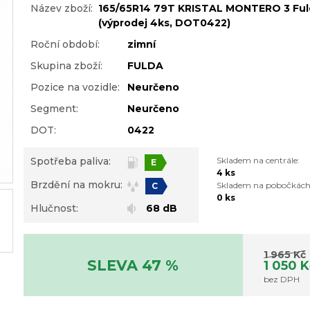
Název zboží:
165/65R14 79T KRISTAL MONTERO 3 Ful
(výprodej 4ks, DOT0422)
Roční období:
zimní
Skupina zboží:
FULDA
Pozice na vozidle:
Neurčeno
Segment:
Neurčeno
DOT:
0422
Spotřeba paliva:
Skladem na centrále:
E
4 ks
Brzdění na mokru:
Skladem na pobočkách
C
0 ks
Hlučnost:
68 dB
1 965 Kč
SLEVA 47 %
1 050 
bez DPH