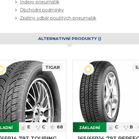
Indexy pneumatik
Obchodní podmínky
Zpětný odběr použitých pneumatik
ALTERNATIVNÍ PRODUKTY ()
TIGAR
S
E
C
68
C
B
LADNÍ
ZÁKLADNÍ
}
/65R14 79T TOURING
165/65R14 79T PERFE