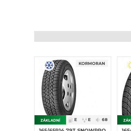
KORMORAN
E
E
68
ZÁKLADNÍ
ZÁK
}
}
165/65R14 79T SNOWPRO
165