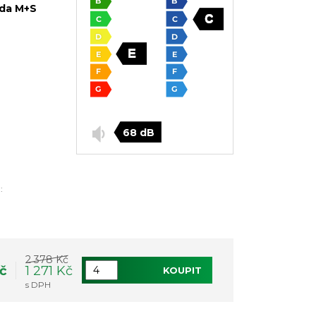
da M+S
68 dB
:
2 378 Kč
Kč
1 271 Kč
KOUPIT
s DPH