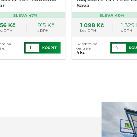
ar
Sava
SLEVA 47%
SLEVA 40%
56 Kč
915 Kč
1 098 Kč
1 329
ez DPH
s DPH
bez DPH
s DPH
dem na
Skladem na
KOUPIT
KOU
ále:
centrále:
4 ks