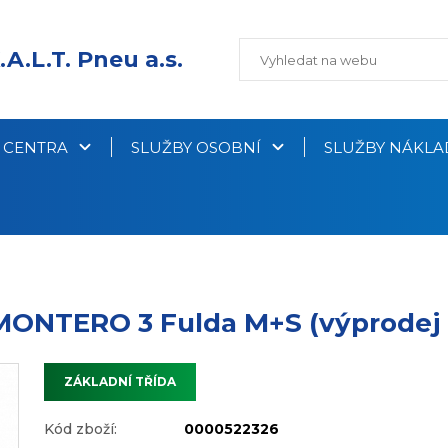
.A.L.T. Pneu a.s.
Í CENTRA
SLUŽBY OSOBNÍ
SLUŽBY NÁKLA
 MONTERO 3 Fulda M+S (výprodej
ZÁKLADNÍ TŘÍDA
Kód zboží:
0000522326