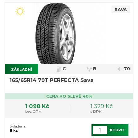
SAVA
C
B
70
ZÁKLADNÍ
165/65R14 79T PERFECTA Sava
CENA PO SLEVĚ 40%
1 098 Kč
1 329 Kč
bez DPH
s DPH
Skladem:
KOUPIT
8 ks