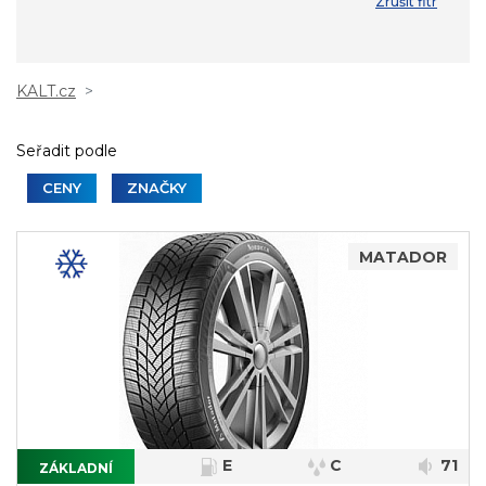
Zrušit fitr
KALT.cz
Seřadit podle
CENY
ZNAČKY
MATADOR
E
C
71
ZÁKLADNÍ