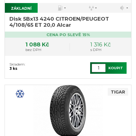
-
-
-
ZÁKLADNÍ
Disk 5Bx13 4240 CITROEN/PEUGEOT
4/108/65 ET 20,0 Alcar
CENA PO SLEVĚ 15%
1 088 Kč
1 316 Kč
bez DPH
s DPH
Skladem:
KOUPIT
3 ks
TIGAR