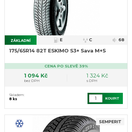
E
C
68
ZÁKLADNÍ
175/65R14 82T ESKIMO S3+ Sava M+S
CENA PO SLEVĚ 39%
1 094 Kč
1 324 Kč
bez DPH
s DPH
Skladem:
KOUPIT
8 ks
SEMPERIT