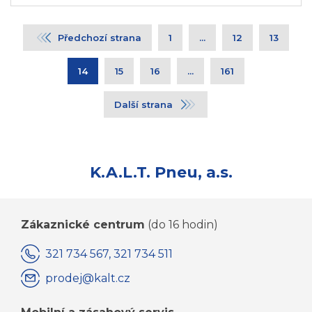
Předchozí strana
1
...
12
13
14
15
16
...
161
Další strana
K.A.L.T. Pneu, a.s.
Zákaznické centrum
(do 16 hodin)
321 734 567, 321 734 511
prodej@kalt.cz