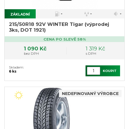
-
-
-
ZÁKLADNÍ
215/50R18 92V WINTER Tigar (výprodej
3ks, DOT 1921)
CENA PO SLEVĚ 58%
1 090 Kč
1 319 Kč
bez DPH
s DPH
Skladem:
KOUPIT
6 ks
NEDEFINOVANÝ VÝROBCE