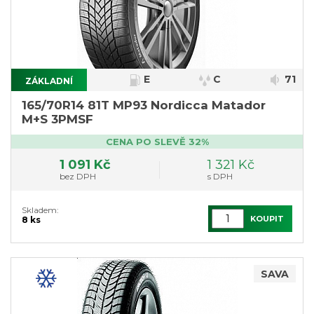
E
C
71
ZÁKLADNÍ
165/70R14 81T MP93 Nordicca Matador
M+S 3PMSF
CENA PO SLEVĚ 32%
1 091 Kč
1 321 Kč
bez DPH
s DPH
Skladem:
KOUPIT
8 ks
SAVA