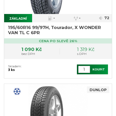
-
-
72
ZÁKLADNÍ
195/60R16 99/97H, Tourador, X WONDER
VAN TL C 6PR
CENA PO SLEVĚ 26%
1 090 Kč
1 319 Kč
bez DPH
s DPH
Skladem:
KOUPIT
3 ks
DUNLOP