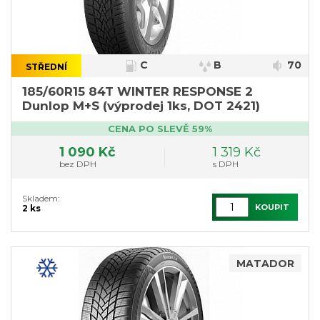
C
B
70
STŘEDNÍ
185/60R15 84T WINTER RESPONSE 2
Dunlop M+S (výprodej 1ks, DOT 2421)
CENA PO SLEVĚ 59%
1 090 Kč
1 319 Kč
bez DPH
s DPH
Skladem:
KOUPIT
2 ks
MATADOR