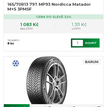
165/70R13 79T MP93 Nordicca Matador
M+S 3PMSF
CENA PO SLEVĚ 32%
1 083 Kč
1 311 Kč
bez DPH
s DPH
Skladem:
KOUPIT
8 ks
BARUM