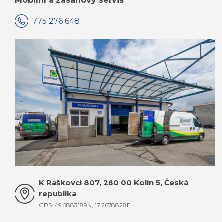
Mobilní a zásahový servis
775 276 648
KOMPLETNÍ KONTAKTY JSOU ZDE
K Raškovci 807, 280 00 Kolín 5, Česká
republika
GPS: 49.5883189N, 17.2678828E