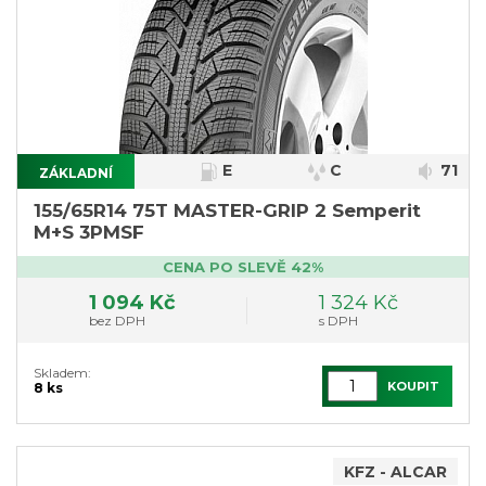
E
C
71
ZÁKLADNÍ
155/65R14 75T MASTER-GRIP 2 Semperit
M+S 3PMSF
CENA PO SLEVĚ 42%
1 094 Kč
1 324 Kč
bez DPH
s DPH
Skladem:
KOUPIT
8 ks
KFZ - ALCAR