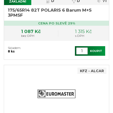
D
D
71
ZÁKLADNÍ
175/65R14 82T POLARIS 6 Barum M+S
3PMSF
CENA PO SLEVĚ 29%
1 087 Kč
1 315 Kč
bez DPH
s DPH
Skladem:
KOUPIT
8 ks
KFZ - ALCAR