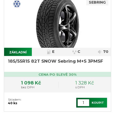
SEBRING
E
C
70
ZÁKLADNÍ
185/55R15 82T SNOW Sebring M+S 3PMSF
CENA PO SLEVĚ 30%
1 098 Kč
1 328 Kč
bez DPH
s DPH
Skladem:
KOUPIT
40 ks