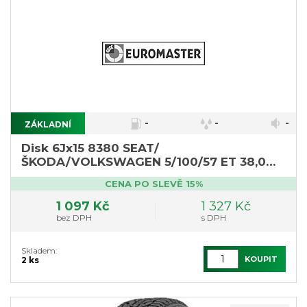
-
-
-
ZÁKLADNÍ
Disk 6Jx15 8380 SEAT/
ŠKODA/VOLKSWAGEN 5/100/57 ET 38,0
Alcar
CENA PO SLEVĚ 15%
1 097 Kč
1 327 Kč
bez DPH
s DPH
Skladem:
KOUPIT
2 ks