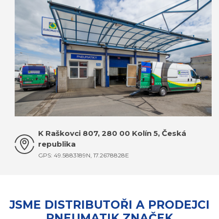
KOMPLETNÍ KONTAKTY JSOU ZDE
K Raškovci 807, 280 00 Kolín 5, Česká
republika
GPS: 49.5883189N, 17.2678828E
JSME DISTRIBUTOŘI A PRODEJCI
PNEUMATIK ZNAČEK