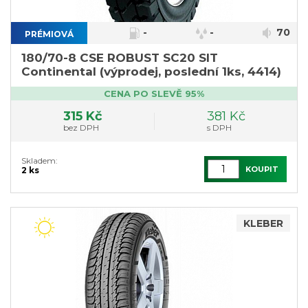
-
-
70
PRÉMIOVÁ
180/70-8 CSE ROBUST SC20 SIT
Continental (výprodej, poslední 1ks, 4414)
CENA PO SLEVĚ 95%
315 Kč
381 Kč
bez DPH
s DPH
Skladem:
KOUPIT
2 ks
KLEBER