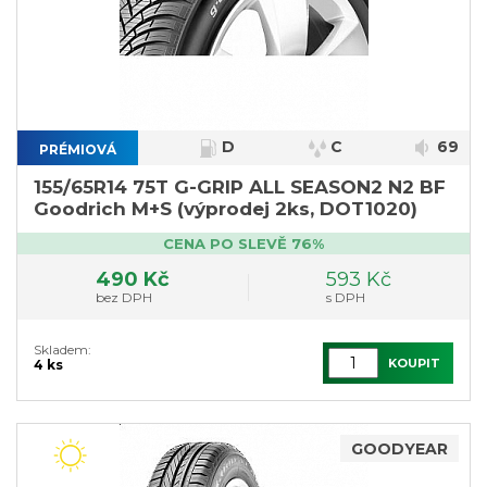
D
C
69
PRÉMIOVÁ
155/65R14 75T G-GRIP ALL SEASON2 N2 BF
Goodrich M+S (výprodej 2ks, DOT1020)
CENA PO SLEVĚ 76%
490 Kč
593 Kč
bez DPH
s DPH
Skladem:
KOUPIT
4 ks
GOODYEAR