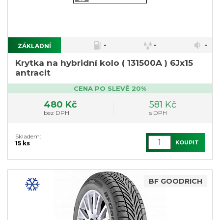
-
-
-
ZÁKLADNÍ
Krytka na hybridní kolo ( 131500A ) 6Jx15
antracit
CENA PO SLEVĚ 20%
480 Kč
581 Kč
bez DPH
s DPH
Skladem:
KOUPIT
15 ks
BF GOODRICH