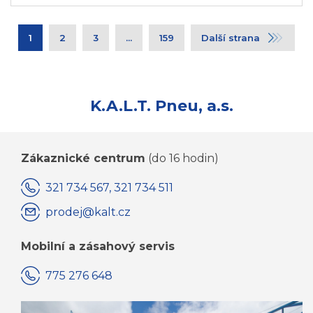
1
2
3
...
159
Další strana
K.A.L.T. Pneu, a.s.
Zákaznické centrum
(do 16 hodin)
321 734 567, 321 734 511
prodej@kalt.cz
Mobilní a zásahový servis
775 276 648