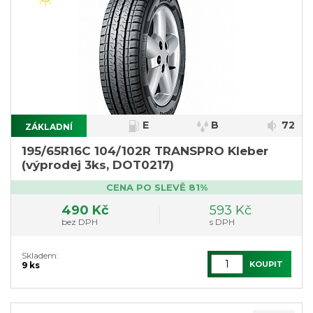
E
B
72
ZÁKLADNÍ
195/65R16C 104/102R TRANSPRO Kleber
(výprodej 3ks, DOT0217)
CENA PO SLEVĚ 81%
490 Kč
593 Kč
bez DPH
s DPH
Skladem:
KOUPIT
9 ks