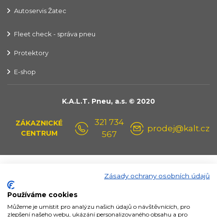
Autoservis Žatec
Fleet check - správa pneu
Protektory
E-shop
K.A.L.T. Pneu, a.s. © 2020
321 734
ZÁKAZNICKÉ
prodej@kalt.cz
CENTRUM
567
Zásady ochrany osobních údajů
Používáme cookies
Můžeme je umístit pro analýzu našich údajů o návštěvnících, pro
zlepšení našeho webu, ukázání personalizovaného obsahu a pro