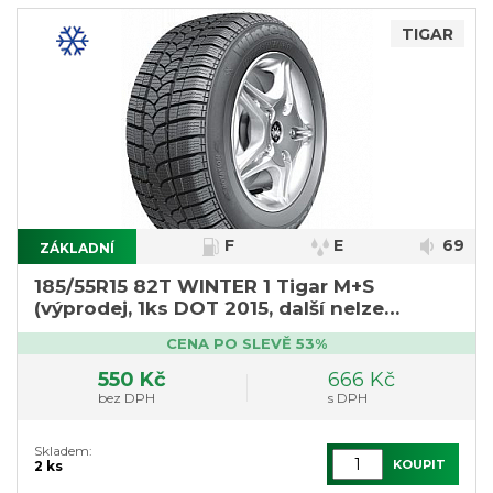
TIGAR
F
E
69
ZÁKLADNÍ
185/55R15 82T WINTER 1 Tigar M+S
(výprodej, 1ks DOT 2015, další nelze
objednat)
CENA PO SLEVĚ 53%
550 Kč
666 Kč
bez DPH
s DPH
Skladem:
KOUPIT
2 ks