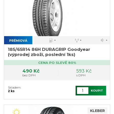
-
-
-
PRÉMIOVÁ
185/65R14 86H DURAGRIP Goodyear
(výprodej zboží, poslední 1ks)
CENA PO SLEVĚ 80%
490 Kč
593 Kč
bez DPH
s DPH
Skladem:
KOUPIT
2 ks
KLEBER