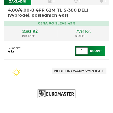
-
-
-
ZÁKLADNÍ
4,80/4,00-8 4PR 62M TL S-380 DELI
(výprodej, posledních 4ks)
CENA PO SLEVĚ 49%
230 Kč
278 Kč
bez DPH
s DPH
Skladem:
KOUPIT
4 ks
NEDEFINOVANÝ VÝROBCE