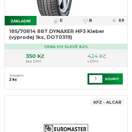
E
B
69
ZÁKLADNÍ
185/70R14 88T DYNAXER HP3 Kleber
(výprodej 1ks, DOT0319)
CENA PO SLEVĚ 82%
350 Kč
424 Kč
bez DPH
s DPH
Skladem:
KOUPIT
2 ks
KFZ - ALCAR