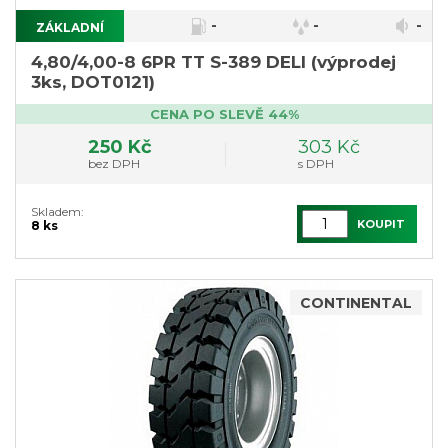
-
-
-
ZÁKLADNÍ
4,80/4,00-8 6PR TT S-389 DELI (výprodej
3ks, DOT0121)
CENA PO SLEVĚ 44%
250 Kč
303 Kč
bez DPH
s DPH
Skladem:
KOUPIT
8 ks
CONTINENTAL