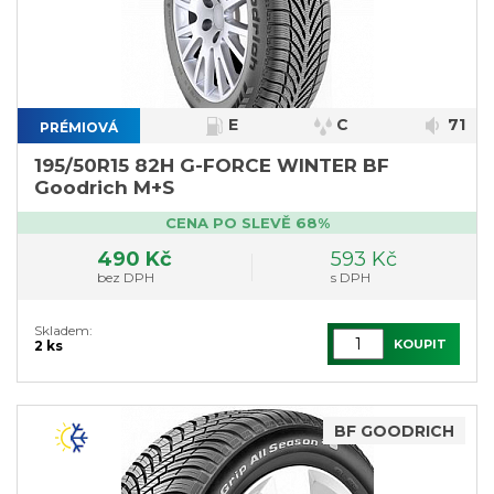
E
C
71
PRÉMIOVÁ
195/50R15 82H G-FORCE WINTER BF
Goodrich M+S
CENA PO SLEVĚ 68%
490 Kč
593 Kč
bez DPH
s DPH
Skladem:
KOUPIT
2 ks
BF GOODRICH