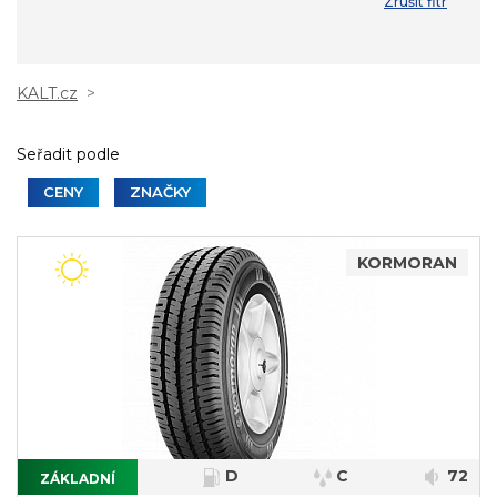
Zrušit fitr
KALT.cz
Seřadit podle
CENY
ZNAČKY
KORMORAN
D
C
72
ZÁKLADNÍ