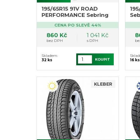
195/65R15 91V ROAD
195
PERFORMANCE Sebring
Seb
CENA PO SLEVĚ 44%
860 Kč
1 041 Kč
8
bez DPH
s DPH
be
Skladem:
Skla
KOUPIT
32 ks
16 ks
KLEBER