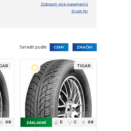
Zrušit fitr
Seřadit podle
CENY
ZNAČKY
GAR
TIGAR
68
E
C
68
ZÁKLADNÍ