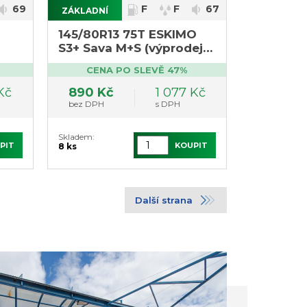
69
F
F
67
ZÁKLADNÍ
145/80R13 75T ESKIMO
S3+ Sava M+S (výprodej
ks,
4ks DOT2322)
CENA PO SLEVĚ 47%
Kč
890 Kč
1 077 Kč
bez DPH
s DPH
Skladem:
PIT
KOUPIT
8 ks
Další strana