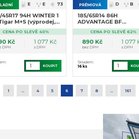
E
E
73
D
B
LADNÍ
PRÉMIOVÁ
/45R17 94H WINTER 1
185/65R14 86H
Tigar M+S (výprodej,
ADVANTAGE BF
lední 1ks)
Goodrich (výprodej, 8
CENA PO SLEVĚ 40%
CENA PO SLEVĚ 62%
DOT3920)
90 Kč
1 077 Kč
890 Kč
1 077 
z DPH
s DPH
bez DPH
s DPH
dem:
Skladem:
KOUPIT
KOU
16 ks
1
...
4
5
6
7
8
...
161