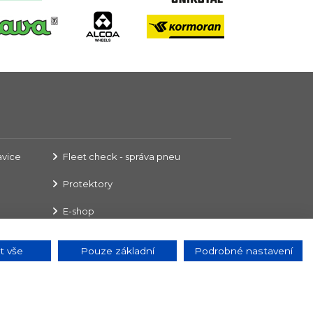
avice
Fleet check - správa pneu
Protektory
E-shop
t vše
Pouze základní
Podrobné nastavení
321 734 567
prodej@kalt.cz
RUM