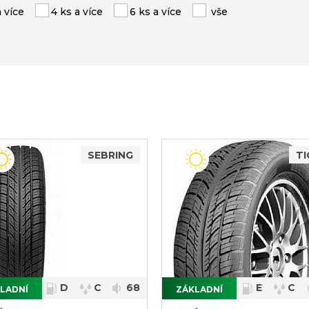
a více
4 ks a více
6 ks a více
vše
SEBRING
TI
D
C
68
E
C
LADNÍ
ZÁKLADNÍ