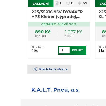
E
B
69
ZÁKLADNÍ
ZÁK
225/55R16 95V DYNAXER
225
HP3 Kleber (výprodej,
XL 
2ks, DOT rok 2016)
pos
CENA PO SLEVĚ 70%
890 Kč
1 077 Kč
8
bez DPH
s DPH
be
Skladem:
Skla
KOUPIT
4 ks
2 ks
Předchozí strana
K.A.L.T. Pneu, a.s.