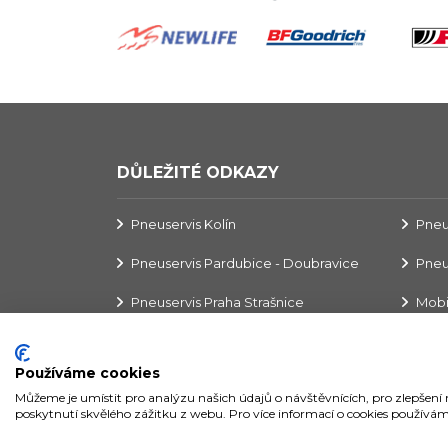
DŮLEŽITÉ ODKAZY
Pneuservis Kolín
Pneu
Pneuservis Pardubice - Doubravice
Pneu
Pneuservis Praha Strašnice
Mobi
Pneuservis Praha Dolní Měcholupy
Používáme cookies
Můžeme je umístit pro analýzu našich údajů o návštěvnících, pro zlepšen
K.A.L.T. Pneu, a.s. © 2020
poskytnutí skvělého zážitku z webu. Pro více informací o cookies používám