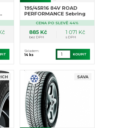
195/45R16 84V ROAD
PERFORMANCE Sebring
s,
CENA PO SLEVĚ 44%
Kč
885 Kč
1 071 Kč
bez DPH
s DPH
Skladem:
PIT
KOUPIT
14 ks
ICH
SAVA