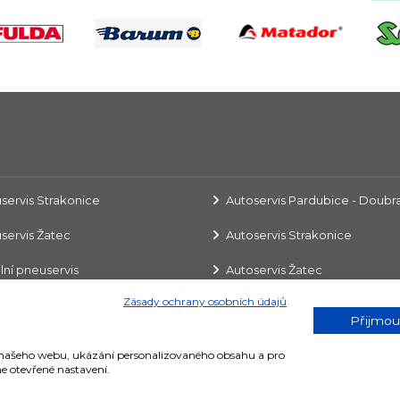
servis Strakonice
Autoservis Pardubice - Doubr
servis Žatec
Autoservis Strakonice
lní pneuservis
Autoservis Žatec
Zásady ochrany osobních údajů
Přijmou
í našeho webu, ukázání personalizovaného obsahu a pro
ZÁKAZNICKÉ CENT
e otevřené nastavení.