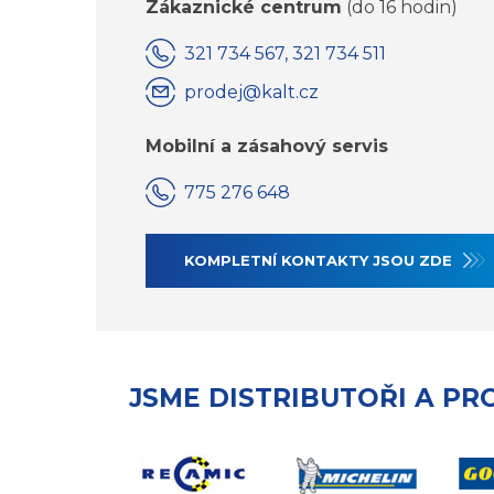
Zákaznické centrum
(do 16 hodin)
321 734 567, 321 734 511
prodej@kalt.cz
Mobilní a zásahový servis
775 276 648
KOMPLETNÍ KONTAKTY JSOU ZDE
JSME DISTRIBUTOŘI A PR