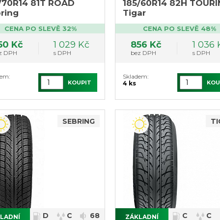
/70R14 81T ROAD
185/60R14 82H TOUR
ring
Tigar
CENA PO SLEVĚ 32%
CENA PO SLEVĚ 48%
50 Kč
1 029 Kč
856 Kč
1 036 
z DPH
s DPH
bez DPH
s DPH
dem:
Skladem:
KOUPIT
KOU
4 ks
SEBRING
TI
D
C
68
C
C
LADNÍ
ZÁKLADNÍ