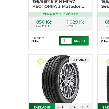
195/65R15 91H MP47
165
HECTORRA 3 Matador
Seb
(výprodej 1ks DOT1422)
CENA PO SLEVĚ 53%
850 Kč
1 029 Kč
8
bez DPH
s DPH
be
Skladem:
Skla
KOUPIT
2 ks
8 ks
SEBRING
C
C
71
ZÁKLADNÍ
ZÁK