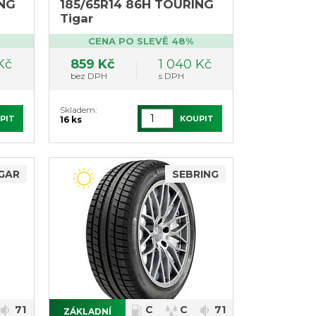
ING
185/65R14 86H TOURING
Tigar
CENA PO SLEVĚ 48%
Kč
859 Kč
1 040 Kč
bez DPH
s DPH
Skladem:
PIT
KOUPIT
16 ks
GAR
SEBRING
71
C
C
71
ZÁKLADNÍ