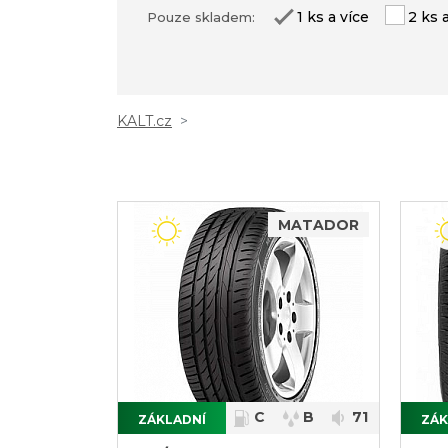
1 ks a více
2 ks 
Pouze skladem:
KALT.cz
MATADOR
C
B
71
ZÁKLADNÍ
ZÁK