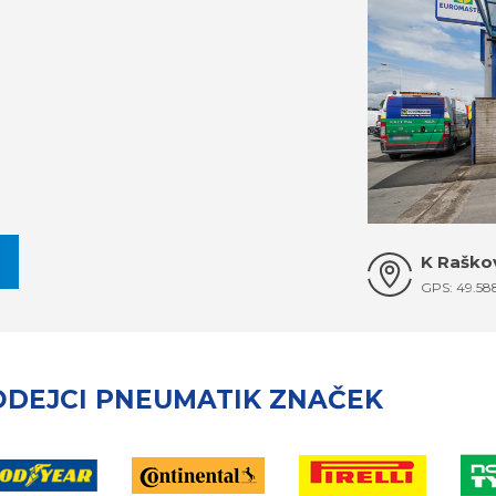
K Raškov
GPS: 49.58
ODEJCI PNEUMATIK ZNAČEK