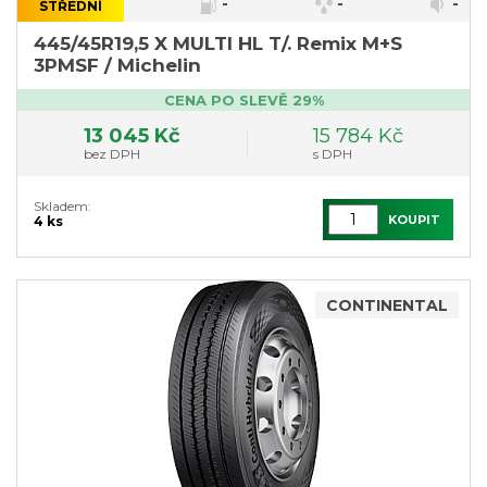
-
-
-
STŘEDNÍ
445/45R19,5 X MULTI HL T/. Remix M+S
3PMSF / Michelin
CENA PO SLEVĚ 29%
13 045 Kč
15 784 Kč
bez DPH
s DPH
Skladem:
KOUPIT
4 ks
CONTINENTAL