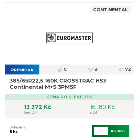
CONTINENTAL
C
B
72
PRÉMIOVÁ
385/65R22,5 160K CROSSTRAC HS3
Continental M+S 3PMSF
CENA PO SLEVĚ 31%
13 372 Kč
16 180 Kč
bez DPH
s DPH
Skladem:
KOUPIT
6 ks