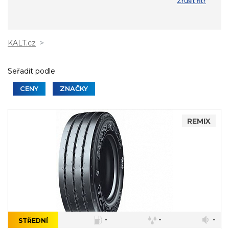
Zrušit fitr
KALT.cz
Seřadit podle
CENY
ZNAČKY
REMIX
-
-
-
STŘEDNÍ