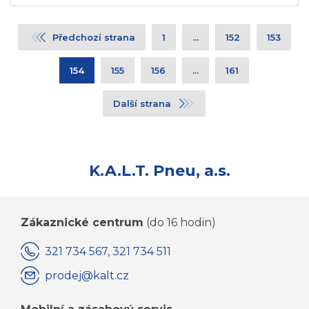
Předchozí strana
1
...
152
153
154
155
156
...
161
Další strana
K.A.L.T. Pneu, a.s.
Zákaznické centrum
(do 16 hodin)
321 734 567, 321 734 511
prodej@kalt.cz