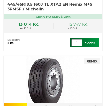
445/45R19,5 160J TL XTA2 EN Remix M+S
3PMSF / Michelin
CENA PO SLEVĚ 29%
13 014 Kč
15 747 Kč
bez DPH
s DPH
Skladem:
KOUPIT
2 ks
REMIX