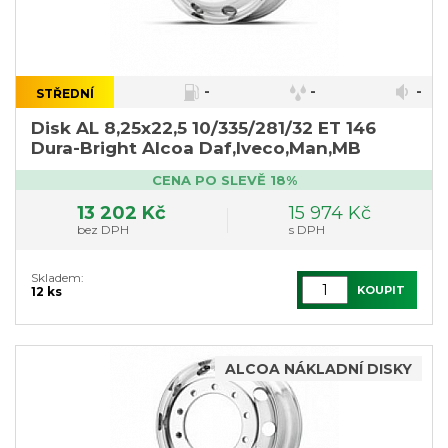
-
-
-
STŘEDNÍ
Disk AL 8,25x22,5 10/335/281/32 ET 146
Dura-Bright Alcoa Daf,Iveco,Man,MB
CENA PO SLEVĚ 18%
13 202 Kč
15 974 Kč
bez DPH
s DPH
Skladem:
KOUPIT
12 ks
ALCOA NÁKLADNÍ DISKY