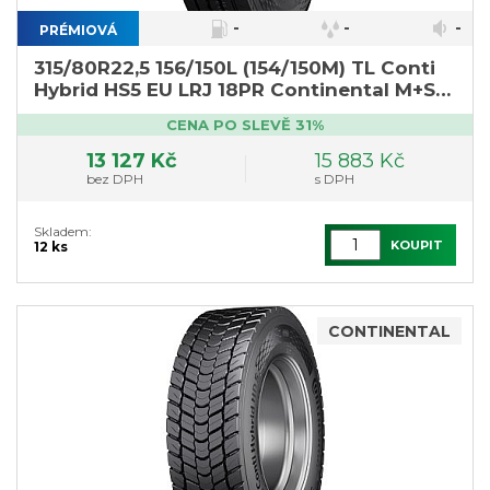
-
-
-
PRÉMIOVÁ
315/80R22,5 156/150L (154/150M) TL Conti
Hybrid HS5 EU LRJ 18PR Continental M+S
3PMSF
CENA PO SLEVĚ 31%
13 127 Kč
15 883 Kč
bez DPH
s DPH
Skladem:
KOUPIT
12 ks
CONTINENTAL