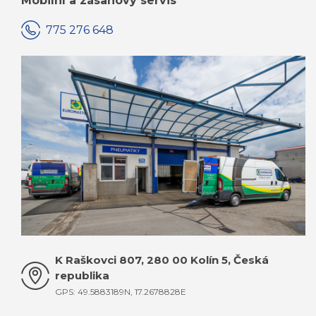
Mobilní a zásahový servis
775 276 648
KOMPLETNÍ KONTAKTY JSOU ZDE
K Raškovci 807, 280 00 Kolín 5, Česká
republika
GPS: 49.5883189N, 17.2678828E