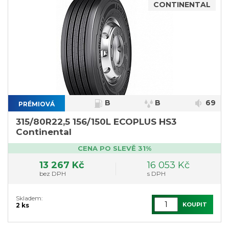
CONTINENTAL
B
B
69
PRÉMIOVÁ
315/80R22,5 156/150L ECOPLUS HS3
Continental
CENA PO SLEVĚ 31%
13 267 Kč
16 053 Kč
bez DPH
s DPH
Skladem:
KOUPIT
2 ks