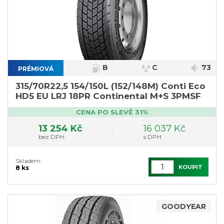
B
C
73
PRÉMIOVÁ
315/70R22,5 154/150L (152/148M) Conti Eco
HD5 EU LRJ 18PR Continental M+S 3PMSF
CENA PO SLEVĚ 31%
13 254 Kč
16 037 Kč
bez DPH
s DPH
Skladem:
KOUPIT
8 ks
GOODYEAR