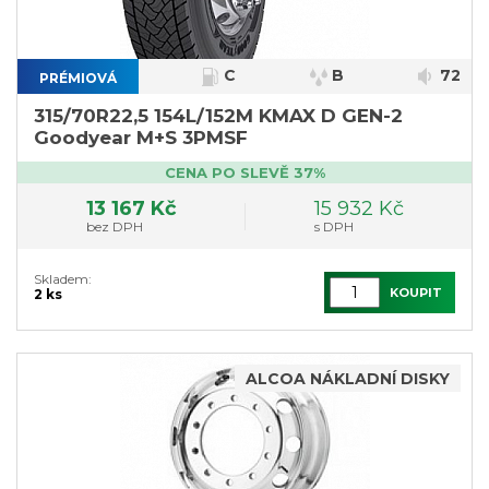
C
B
72
PRÉMIOVÁ
315/70R22,5 154L/152M KMAX D GEN-2
Goodyear M+S 3PMSF
CENA PO SLEVĚ 37%
13 167 Kč
15 932 Kč
bez DPH
s DPH
Skladem:
KOUPIT
2 ks
ALCOA NÁKLADNÍ DISKY