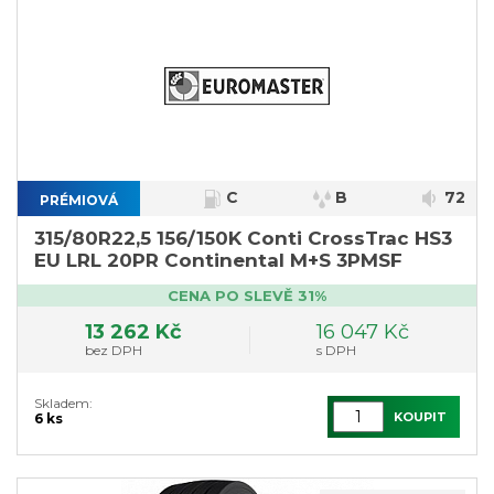
C
B
72
PRÉMIOVÁ
315/80R22,5 156/150K Conti CrossTrac HS3
EU LRL 20PR Continental M+S 3PMSF
CENA PO SLEVĚ 31%
13 262 Kč
16 047 Kč
bez DPH
s DPH
Skladem:
KOUPIT
6 ks