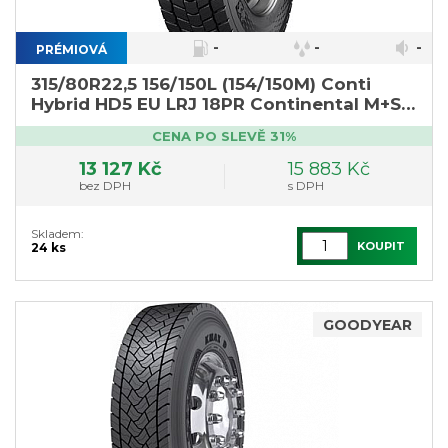
-
-
-
PRÉMIOVÁ
315/80R22,5 156/150L (154/150M) Conti
Hybrid HD5 EU LRJ 18PR Continental M+S
3PMSF
CENA PO SLEVĚ 31%
13 127 Kč
15 883 Kč
bez DPH
s DPH
Skladem:
KOUPIT
24 ks
GOODYEAR