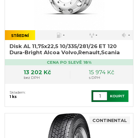
-
-
-
STŘEDNÍ
Disk AL 11,75x22,5 10/335/281/26 ET 120
Dura-Bright Alcoa Volvo,Renault,Scania
CENA PO SLEVĚ 18%
13 202 Kč
15 974 Kč
bez DPH
s DPH
Skladem:
KOUPIT
1 ks
CONTINENTAL