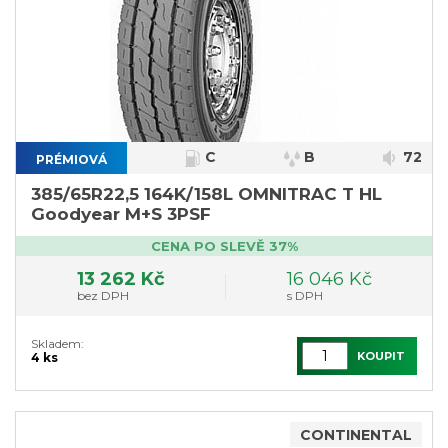
C
B
72
PRÉMIOVÁ
385/65R22,5 164K/158L OMNITRAC T HL
Goodyear M+S 3PSF
CENA PO SLEVĚ 37%
13 262 Kč
16 046 Kč
bez DPH
s DPH
Skladem:
KOUPIT
4 ks
CONTINENTAL