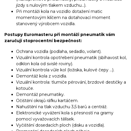
jízdy s nulovým tlakem vzduchu...).
Při montáži kola na vozidlo dotažení matic
momentovým klíčem na dotahovací moment
stanovený výrobcem vozidla.
Postupy Euromasteru při montáži pneumatik vám
zaručují stoprocentní bezpečnost:
Ochrana vozidla (podlaha, sedadlo, volant).
Vizuální kontrola opotřebení pneumatik (sbíhavost kol,
odklon kola od svislé roviny).
Vizuální kontrola vůle kol (ložiska, kulové čepy …).
Demontáž kola z vozidla.
Vizuální kontrola: tlumiče pérování, brzdové destičky a
kotouče.
Demontáž pneumatiky.
Očištění okrajů ráfku kartáčem.
Nahuštění na tlak vzduchu 3,5 barů a centráž.
Elektronické vyvážení kola s přesností na gramy
pomocí vyvažovacích tělísek.
Vyčištění dosedacích ploch (disku a vozidla).