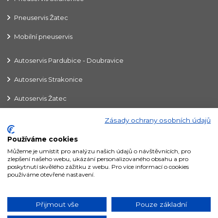
Pneuservis Žatec
Mobilní pneuservis
Autoservis Pardubice - Doubravice
Autoservis Strakonice
Autoservis Žatec
Zásady ochrany osobních údajů
Fleet check - správa pneu
Používáme cookies
Protektory
Můžeme je umístit pro analýzu našich údajů o návštěvnících, pro
zlepšení našeho webu, ukázání personalizovaného obsahu a pro
E-shop
poskytnutí skvělého zážitku z webu. Pro více informací o cookies
používáme otevřené nastavení.
K.A.L.T. Pneu, a.s. © 2020
Přijmout vše
Pouze základní
321 734
ZÁKAZNICKÉ
prodej@kalt.cz