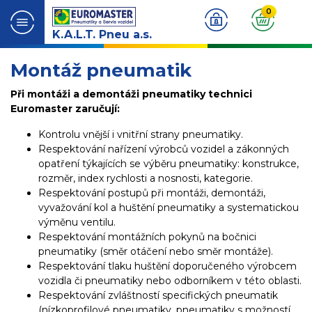
0
K.A.L.T. Pneu a.s.
Montáž pneumatik
Při montáži a demontáži pneumatiky technici
Euromaster zaručují:
Kontrolu vnější i vnitřní strany pneumatiky.
Respektování nařízení výrobců vozidel a zákonných
opatření týkajících se výběru pneumatiky: konstrukce,
rozměr, index rychlosti a nosnosti, kategorie.
Respektování postupů při montáži, demontáži,
vyvažování kol a huštění pneumatiky a systematickou
výměnu ventilu.
Respektování montážních pokynů na bočnici
pneumatiky (směr otáčení nebo směr montáže).
Respektování tlaku huštění doporučeného výrobcem
vozidla či pneumatiky nebo odborníkem v této oblasti.
Respektování zvláštností specifických pneumatik
(nízkoprofilové pneumatiky, pneumatiky s možností