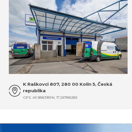
KOMPLETNÍ KONTAKTY JSOU ZDE
K Raškovci 807, 280 00 Kolín 5, Česká
republika
GPS: 49.5883189N, 17.2678828E