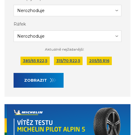
Ráfek
Aktuálně nejžádanější:
385/65 R22,5
315/70 R22,5
205/55 R16
ZOBRAZIT