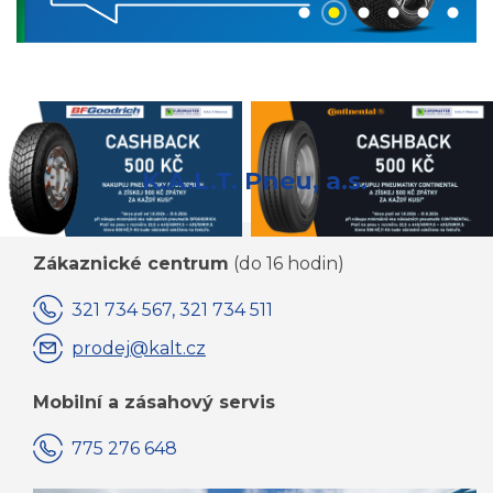
K.A.L.T. Pneu, a.s.
Zákaznické centrum
(do 16 hodin)
321 734 567, 321 734 511
prodej@kalt.cz
Mobilní a zásahový servis
775 276 648