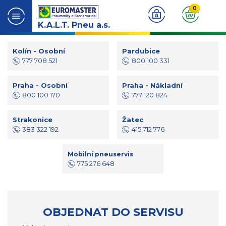
0
K.A.L.T. Pneu a.s.
Kolín - Osobní
Pardubice
777 708 521
800 100 331
Praha - Osobní
Praha - Nákladní
800 100 170
777 120 824
Strakonice
Žatec
383 322 192
415 712 776
Mobilní pneuservis
775 276 648
OBJEDNAT DO SERVISU